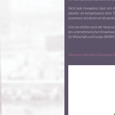
Nicht jede Kompetenz lässt sich 
arbeiten wir beispielsweise beim
zusammen, bei denen wir als anerka
Und wir erfüllen auch alle Vorauss
des unternehmerischen Knowhows“ 
für Wirtschaft und Energie (BMWi) 
Alle unsere aktuellen Zulassungen fi