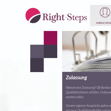
JOBSUCHEN
Zulassung
Warum eine Zulassung? Ob Beratung
Qualitätskriterien erfüllen. Insbe
werden sollen.
Unsere eigenen Ansprüche gehen abe
wir neue Qualitätsmaßstäbe und erz