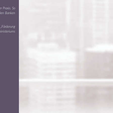
 Praxis. So
alen Banken
r „Förderung
inisteriums