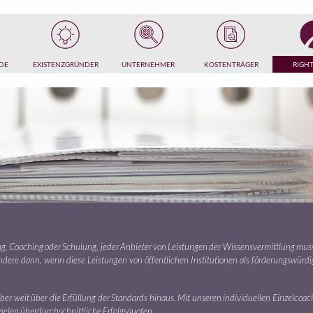
DE
EXISTENZGRÜNDER
UNTERNEHMER
KOSTENTRÄGER
RIGHT
, Coaching oder Schulung, jeder Anbieter von Leistungen der Wissensvermittlung mus
sondere dann, wenn diese Leistungen von öffentlichen Institutionen als förderungswürd
r weit über die Erfüllung der Standards hinaus. Mit unseren individuellen Einzelcoac
ielen überdurchschnittliche Erfolgsquoten.