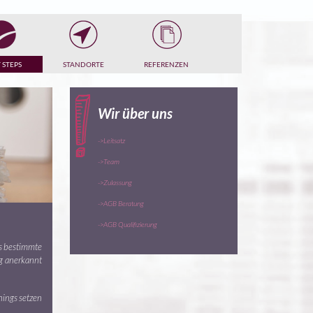
 STEPS
STANDORTE
REFERENZEN
Wir über uns
->Leitsatz
->Team
->Zulassung
->AGB Beratung
->AGB Qualifizierung
s bestimmte
ig anerkannt
hings setzen