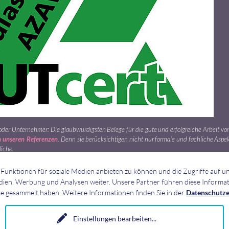
er Unternehmer: Die glaubwürdigsten Belege für die gute und erfolgreiche Arbeit von
n unseren Referenzen
. Denn sie berücksichtigen nicht nur formale und fachliche Aspe
iche.
 stimmt“, davon überzeugen Sie sich am besten selbst. Bei einem kostenlosen und unv
Funktionen für soziale Medien anbieten zu können und die Zugriffe auf 
!
dien, Werbung und Analysen weiter. Unsere Partner führen diese Informat
te gesammelt haben. Weitere Informationen finden Sie in der
Datenschutze
Einstellungen bearbeiten
...