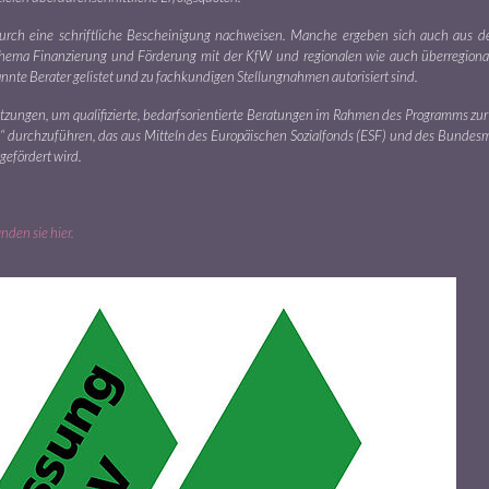
durch eine schriftliche Bescheinigung nachweisen. Manche ergeben sich auch aus der
 Thema Finanzierung und Förderung mit der KfW und regionalen wie auch überregion
nnte Berater gelistet und zu fachkundigen Stellungnahmen autorisiert sind.
etzungen, um qualifizierte, bedarfsorientierte Beratungen im Rahmen des Programms zu
durchzuführen, das aus Mitteln des Europäischen Sozialfonds (ESF) und des Bundesm
gefördert wird.
nden sie hier.