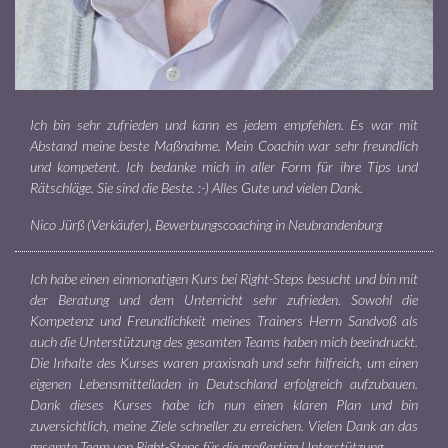
Ich bin sehr zufrieden und kann es jedem empfehlen. Es war mit
Abstand meine beste Maßnahme. Mein Coachin war sehr freundlich
und kompetent. Ich bedanke mich in aller Form für ihre Tips und
Rätschläge. Sie sind die Beste. :-) Alles Gute und vielen Dank.
Nico Jürß (Verkäufer), Bewerbungscoaching in Neubrandenburg
Ich habe einen einmonatigen Kurs bei Right-Steps besucht und bin mit
der Beratung und dem Unterricht sehr zufrieden. Sowohl die
Kompetenz und Freundlichkeit meines Trainers Herrn Sandvoß als
auch die Unterstützung des gesamten Teams haben mich beeindruckt.
Die Inhalte des Kurses waren praxisnah und sehr hilfreich, um einen
eigenen Lebensmittelladen in Deutschland erfolgreich aufzubauen.
Dank dieses Kurses habe ich nun einen klaren Plan und bin
zuversichtlich, meine Ziele schneller zu erreichen. Vielen Dank an das
gesamte Team von Right-Steps für die großartige Unterstützung.