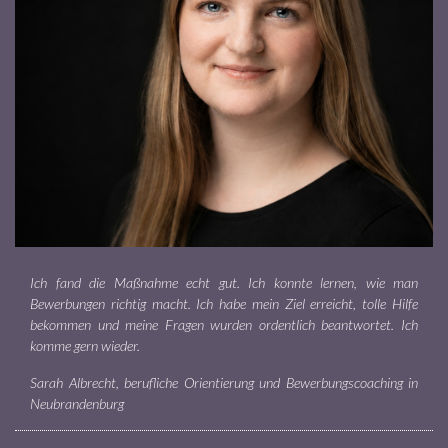
Ich fand die Maßnahme echt gut. Ich konnte lernen, wie man
Bewerbungen richtig macht. Ich habe mein Ziel erreicht, tolle Hilfe
bekommen und meine Fragen wurden ordentlich beantwortet. Ich
komme gern wieder.
Sarah Albrecht, berufliche Orientierung und Bewerbungscoaching in
Neubrandenburg