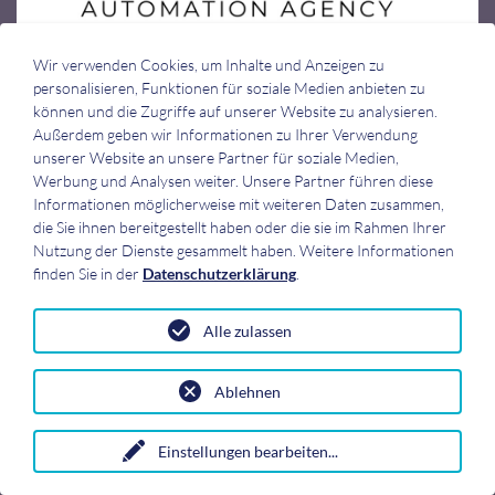
Wir verwenden Cookies, um Inhalte und Anzeigen zu
personalisieren, Funktionen für soziale Medien anbieten zu
können und die Zugriffe auf unserer Website zu analysieren.
Das 1:1 Coaching für meinen Businessplan war eine unglaublich
Außerdem geben wir Informationen zu Ihrer Verwendung
wertvolle Erfahrung. Doreen, meine Coachin, war nicht nur äußerst
unserer Website an unsere Partner für soziale Medien,
freundlich und professionell, sondern zeigte auch viel Geduld, wenn ich
Werbung und Analysen weiter. Unsere Partner führen diese
zusätzliche Zeit brauchte. Ihre Unterstützung hat mir geholfen, mich
Informationen möglicherweise mit weiteren Daten zusammen,
sicherer zu fühlen und meine Ideen klaren zu strukturieren. Ich kann
die Sie ihnen bereitgestellt haben oder die sie im Rahmen Ihrer
das Coaching nur wärmstens empfehlen.
Nutzung der Dienste gesammelt haben. Weitere Informationen
finden Sie in der
Datenschutzerklärung
.
Dr. Regina Ariskina (Physikerin), Gründungscoaching, Nordstemmen
online
Alle zulassen
Das Coaching war professionell und auf mich abgestimmt. Es wurden
Ablehnen
Tipps vermittelt, die sehr hilfreich waren.
Stephan Wellmann (Hausmeisterservice), Gründungscoaching in
Einstellungen bearbeiten
...
Neubrandenburg