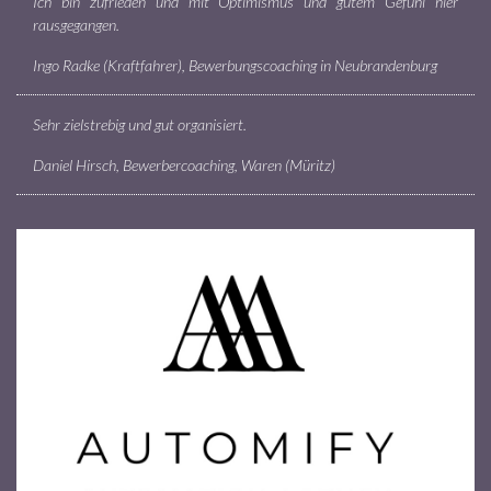
Ich bin zufrieden und mit Optimismus und gutem Gefühl hier
rausgegangen.
Ingo Radke (Kraftfahrer), Bewerbungscoaching in Neubrandenburg
Sehr zielstrebig und gut organisiert.
Daniel Hirsch, Bewerbercoaching, Waren (Müritz)